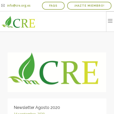
info@cre.org.es
FAQS
¡HAZTE MIEMBRO!
QUIENES SOMOS
PROYECTOS
NOTICIAS Y AGENDA
INFORME IRICIE
MEDIOS
CONTACTO
COLABORADORES
Newsletter Agosto 2020
14 septiembre, 2020