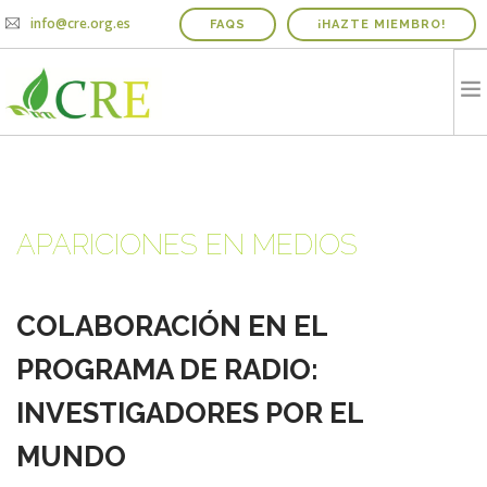
info@cre.org.es
FAQS
¡HAZTE MIEMBRO!
QUIENES SOMOS
PROYECTOS
APARICIONES EN MEDIOS
NOTICIAS Y AGENDA
INFORME IRICIE
MEDIOS
COLABORACIÓN EN EL
CONTACTO
PROGRAMA DE RADIO:
COLABORADORES
INVESTIGADORES POR EL
MUNDO