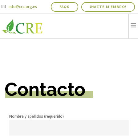
info@cre.org.es
FAQS
¡HAZTE MIEMBRO!
QUIENES SOMOS
PROYECTOS
NOTICIAS Y AGENDA
INFORME IRICIE
MEDIOS
CONTACTO
COLABORADORES
Nombre y apellidos (requerido)