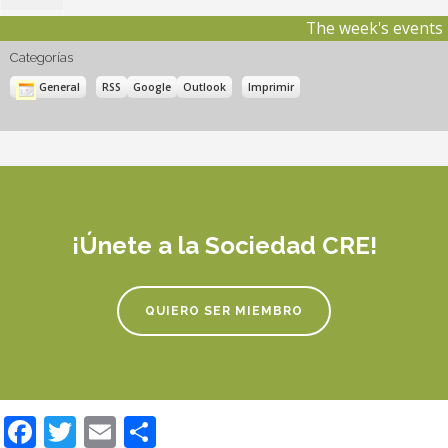
septiembre,
The week's events
2026
Categorías
Subscribe
Subscribe
Vistas
General
RSS
Google
Outlook
Imprimir
in
in
¡Únete a la Sociedad CRE!
QUIERO SER MIEMBRO
Facebook
Twitter
Email
Compartir