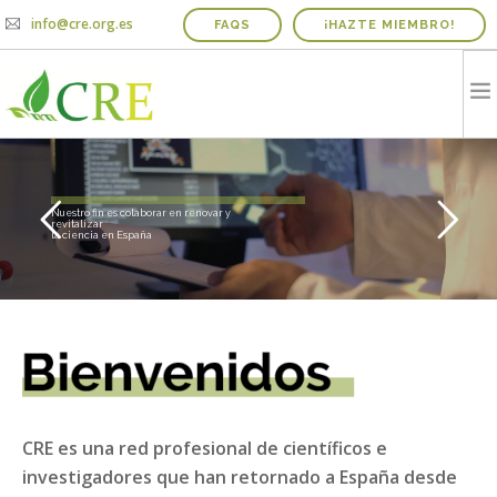
info@cre.org.es
FAQS
¡HAZTE MIEMBRO!
QUIENES SOMOS
R
e
d
P
r
o
f
e
s
i
o
n
a
l
d
e
C
i
e
n
t
í
f
i
c
o
s
R
e
t
o
r
n
a
d
o
s
a
E
s
p
a
ñ
a
PROYECTOS
Nuestro fin es colaborar en renovar y
revitalizar
la ciencia en España
NOTICIAS Y AGENDA
INFORME IRICIE
MEDIOS
CONTACTO
COLABORADORES
CRE es una red profesional de científicos e
investigadores que han retornado a España desde