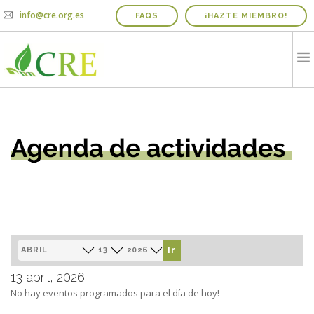
info@cre.org.es
FAQS
¡HAZTE MIEMBRO!
QUIENES SOMOS
PROYECTOS
NOTICIAS Y AGENDA
INFORME IRICIE
MEDIOS
CONTACTO
COLABORADORES
MES
DÍA
AÑO
13 abril, 2026
No hay eventos programados para el día de hoy!