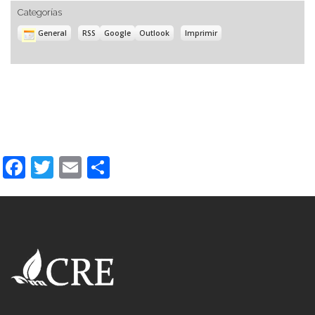
Categorías
Subscribe
Subscribe
Vistas
General
RSS
Google
Outlook
Imprimir
in
in
Facebook
Twitter
Email
Compartir