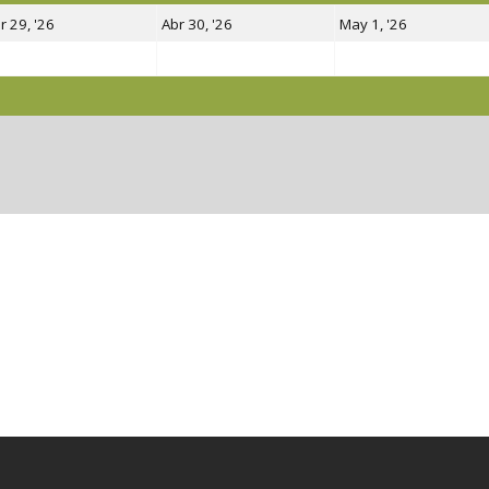
29
30
1
r 29, '26
Abr 30, '26
May 1, '26
abril,
abril,
mayo,
2026
2026
2026