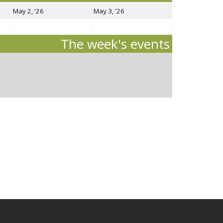
2
3
May 2, '26
May 3, '26
mayo,
mayo,
2026
2026
The week's events