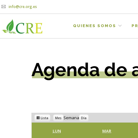
info@cre.org.es
QUIENES SOMOS
P
Ver
Semana
Lista
Mes
Día
como
LUNES
MARTES
LUN
MAR