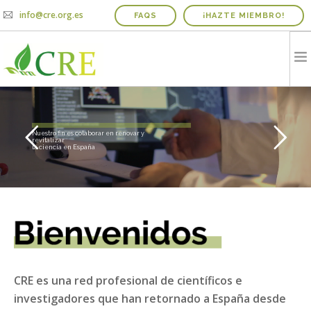
info@cre.org.es
FAQS
¡HAZTE MIEMBRO!
QUIENES SOMOS
R
e
d
P
r
o
f
e
s
i
o
n
a
l
d
e
C
i
e
n
t
í
f
i
c
o
s
R
e
t
o
r
n
a
d
o
s
a
E
s
p
a
ñ
a
PROYECTOS
Nuestro fin es colaborar en renovar y
revitalizar
la ciencia en España
NOTICIAS Y AGENDA
INFORME IRICIE
MEDIOS
CONTACTO
COLABORADORES
CRE es una red profesional de científicos e
investigadores que han retornado a España desde