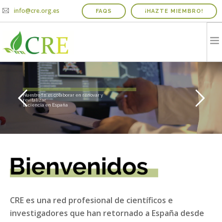
info@cre.org.es
FAQS
¡HAZTE MIEMBRO!
QUIENES SOMOS
R
e
d
P
r
o
f
e
s
i
o
n
a
l
d
e
C
i
e
n
t
í
f
i
c
o
s
R
e
t
o
r
n
a
d
o
s
a
E
s
p
a
ñ
a
PROYECTOS
Nuestro fin es colaborar en renovar y
revitalizar
la ciencia en España
NOTICIAS Y AGENDA
INFORME IRICIE
MEDIOS
CONTACTO
COLABORADORES
CRE es una red profesional de científicos e
investigadores que han retornado a España desde