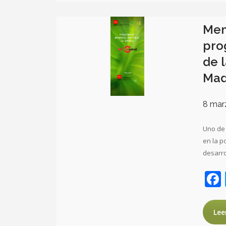
Men
pro
de 
Mad
8 mar
Uno de 
en la p
desarro
Lee