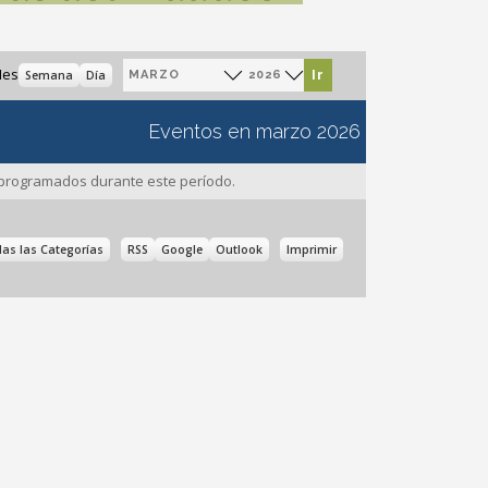
MES
AÑO
es
Semana
Día
Eventos en marzo 2026
programados durante este período.
Subscribe
Subscribe
Vistas
as las Categorías
RSS
Google
Outlook
Imprimir
in
in