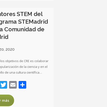
tores STEM del
grama STEMadrid
la Comunidad de
rid
zo, 2020
los objetivos de CRE es colaborar
opularización de la ciencia y en el
llo de una cultura científica…
Facebook
Twitter
Email
Compartir
r más