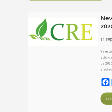
New
202
14 se
Ya está
activid
de 2020
afecta
Lee