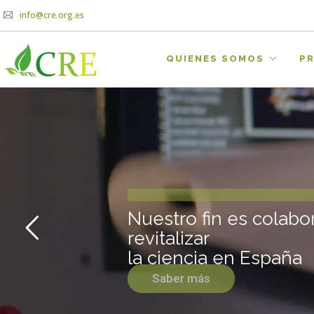
info@cre.org.es
QUIENES SOMOS
P
R
e
d
P
r
o
f
e
s
i
o
n
C
i
e
n
t
í
f
i
c
o
s
R
e
Nuestro fin es colabo
revitalizar
la ciencia en España
Saber más