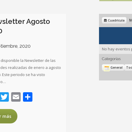
sletter Agosto
Ver
M
Cuadrícula
como
0
ptiembre, 2020
No hay eventos 
Categorías
 disponible la Newsletter de las
ades realizadas de enero a agosto
General
Tod
. Este periodo se ha visto
do…
Facebook
Twitter
Email
Compartir
r más