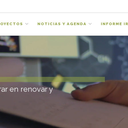
ROYECTOS
NOTICIAS Y AGENDA
INFORME IR
a
l
d
e
t
o
r
n
a
d
o
s
a
E
s
p
a
ñ
a
rar en renovar y