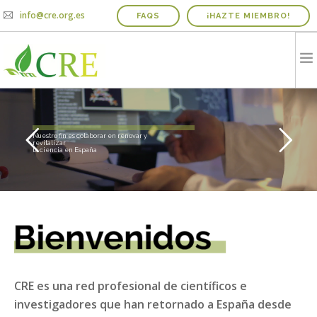
info@cre.org.es
FAQS
¡HAZTE MIEMBRO!
QUIENES SOMOS
R
e
d
P
r
o
f
e
s
i
o
n
a
l
d
e
C
i
e
n
t
í
f
i
c
o
s
R
e
t
o
r
n
a
d
o
s
a
E
s
p
a
ñ
a
PROYECTOS
Nuestro fin es colaborar en renovar y
revitalizar
la ciencia en España
NOTICIAS Y AGENDA
INFORME IRICIE
MEDIOS
CONTACTO
COLABORADORES
CRE es una red profesional de científicos e
investigadores que han retornado a España desde