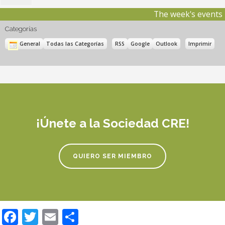
noviembre,
The week's events
2026
Categorías
Subscribe
Subscribe
Vistas
General
Todas las Categorías
RSS
Google
Outlook
Imprimir
in
in
¡Únete a la Sociedad CRE!
QUIERO SER MIEMBRO
Facebook
Twitter
Email
Compartir