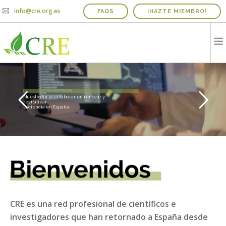
info@cre.org.es
FAQS
¡HAZTE MIEMBRO!
QUIENES SOMOS
R
e
d
P
r
o
f
e
s
i
o
n
a
l
d
e
C
i
e
n
t
í
f
i
c
o
s
R
e
t
o
r
n
a
d
o
s
a
E
s
p
a
ñ
a
PROYECTOS
Nuestro fin es colaborar en renovar y
revitalizar
la ciencia en España
NOTICIAS Y AGENDA
INFORME IRICIE
MEDIOS
CONTACTO
COLABORADORES
CRE es una red profesional de científicos e
investigadores que han retornado a España desde